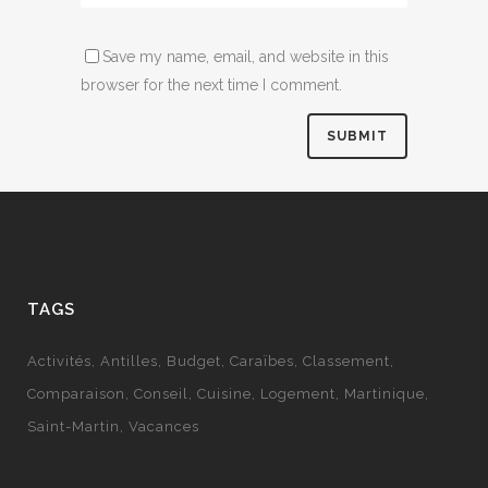
Save my name, email, and website in this
browser for the next time I comment.
TAGS
Activités
Antilles
Budget
Caraïbes
Classement
Comparaison
Conseil
Cuisine
Logement
Martinique
Saint-Martin
Vacances