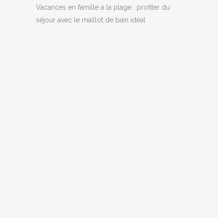
Vacances en famille à la plage : profiter du
séjour avec le maillot de bain idéal
QUELLES ACTIVITÉS FAIRE EN
MARTINIQUE ?
L’archipel des Petites Antilles est
composé par plusieurs îles, dont la