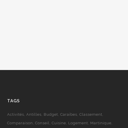
Martinique. Plus précisément située dans
la mer des Caraïbes, cette île d’origine
volcanique regorge pleines d’histoires et
de cultures intéressantes. La végétation,
les paysages et les plages de cette île
aux fleurs sont également...
03 mai, 2019
/
0 Comments
TAGS
Activités
Antilles
Budget
Caraïbes
Classement
Comparaison
Conseil
Cuisine
Logement
Martinique