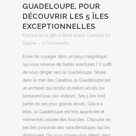
GUADELOUPE, POUR
DÉCOUVRIR LES 5 ÎLES
EXCEPTIONNELLES
Posted at 11:38h
in
Bons plans
,
Conseils
by
Sophie
0 Comments
Envie de voyager dans un pays magnifique
qui vous réserve de belles aventures ? Il suffit
de vous diriger vers la Guadeloupe. Située
dans la mer des Caraïbes, la Guadeloupe est
un archipel qui recèle plusieurs atouts qui
séduisent tous ses visiteurs. Ses 5 îles font
partie de ses plus grands atouts. Grâce à
elles, la Guadeloupe est très appréciée et
même très adulée des touristes. Chacune de
ses îles possède des caractéristiques qui les
distinguent. On vous donne plus détails dans